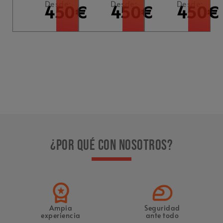
Desde:
Desde:
Desde:
450€
450€
450€
¿Por qué con nosotros?
Ampia
Seguridad
experiencia
ante todo