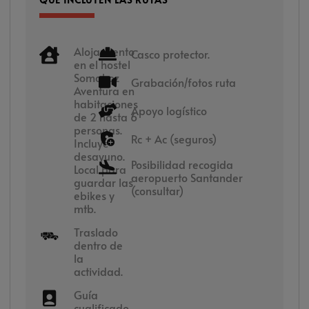
Alojamiento
Casco protector.
en el hostel
Somahoz
Grabación/fotos ruta
Aventura en
habitaciones
Apoyo logístico
de 2 hasta 6
personas.
Rc + Ac (seguros)
Incluye
desayuno.
Posibilidad recogida
Local para
aeropuerto Santander
guardar las
(consultar)
ebikes y
mtb.
Traslado
dentro de
la
actividad.
Guía
cualificado.