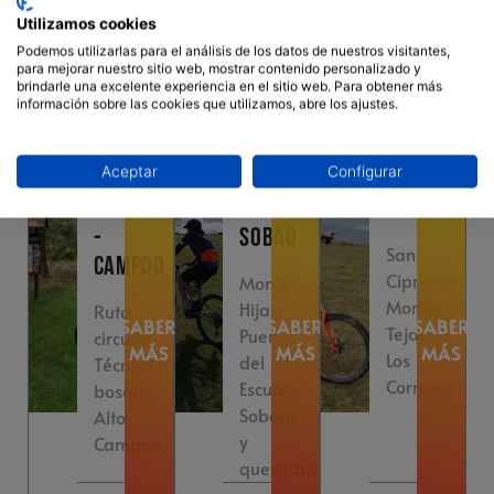
Utilizamos cookies
También podría interesarte...
Podemos utilizarlas para el análisis de los datos de nuestros visitantes,
para mejorar nuestro sitio web, mostrar contenido personalizado y
brindarle una excelente experiencia en el sitio web. Para obtener más
información sobre las cookies que utilizamos, abre los ajustes.
RUTAS
RUTA
RUTAS
Aceptar
Configurar
DEL
PASIEGA
DEL
EBRO
DEL
BESAYA
-
SOBAO
San
CAMPOO
Cipriano,
Monte
Monte
Hijas,
Ruta
SABER
SABER
SABER
Tejas,
Puerto
circular,
MÁS
MÁS
MÁS
Los
del
Técnica
Corrales
Escudo,
bosque,
Sobaos
Alto
y
Campoo
quesadas