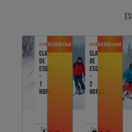
Es
RESERVAR
RESERVAR
CURSOS
CURSOS
CLASE
CLASE
DE
DE
ESQUÍ
ESQUÍ
-
-
1
2
HORA
HORAS
Desde:
Desde: