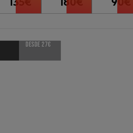
135€
180€
90€
desde 27€
€