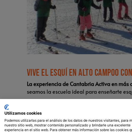
Vive el esquí en Alto Campoo co
La experiencia de Cantabria Activa en más 
seamos la escuela ideal para enseñarte esq
Nos salimos de lo habitual
, de la enseñanza
trabajo y de formación, esto lo veras plasma
Utilizamos cookies
Podemos utilizarlas para el análisis de los datos de nuestros visitantes, para 
No importa el nivel con el que 
nuestro sitio web, mostrar contenido personalizado y brindarle una excelente
experiencia en el sitio web. Para obtener más información sobre las cookies 