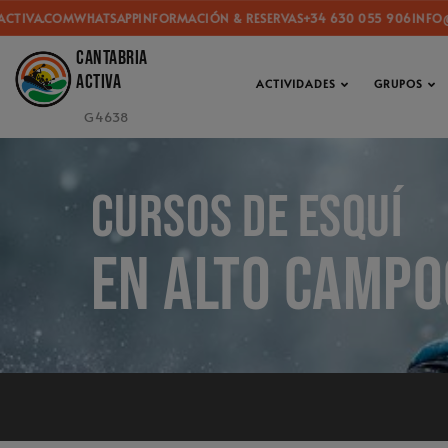
COM
WHATSAPP
INFORMACIÓN & RESERVAS
+34 630 055 906
INFO@CANTAB
Cantabria
activa
ACTIVIDADES
GRUPOS
G4638
Cursos de esquí
en Alto Campo