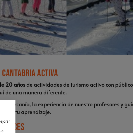
n Cantabria Activa
de 20 años
de actividades de turismo activo con público
uí de una manera diferente.
 sin cercanía, la experiencia de nuestro profesores y
do en tu aprendizaje.
mejorar
empieces
que