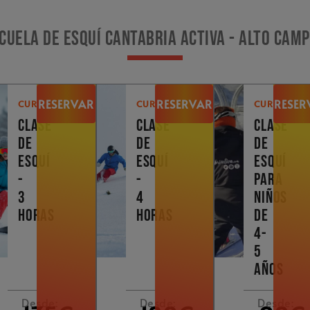
cuela de esquí Cantabria Activa - Alto Cam
RESERVAR
RESERVAR
RESER
CURSOS
CURSOS
CURSOS
CLASE
CLASE
CLASE
DE
DE
DE
ESQUÍ
ESQUÍ
ESQUÍ
-
-
PARA
3
4
NIÑOS
HORAS
HORAS
DE
4-
5
AÑOS
Desde:
Desde:
Desde: