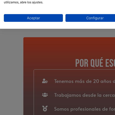
utilizamos, abre los ajustes.
La experiencia de
nuestros profesores de esq
Y a los esquiadores que busquen o quieran
Aceptar
Configurar
Por qué es
Tenemos más de 20 años de 
Trabajamos desde la cercan
Somos profesionales de fo