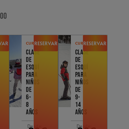
poo
VAR
RESERVAR
RESERVAR
CURSOS
CURSOS
CLASE
CLASE
DE
DE
ESQUÍ
ESQUÍ
PARA
PARA
NIÑOS
NIÑOS
DE
DE
6-
9-
8
14
AÑOS
AÑOS
Desde:
Desde: